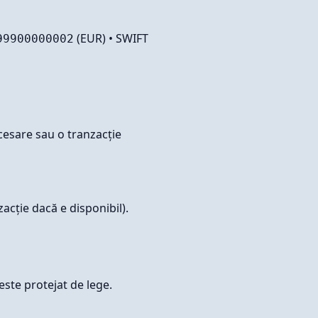
(EUR) • SWIFT
99900000002
esare sau o tranzacție
acție dacă e disponibil).
 este protejat de lege.