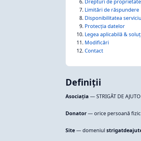
Drepturi de proprietate
Limitări de răspundere
Disponibilitatea serviciu
Protecția datelor
Legea aplicabilă & soluți
Modificări
Contact
Definiții
Asociația
— STRIGĂT DE AJUTOR, 
Donator
— orice persoană fizică
Site
— domeniul
strigatdeajut