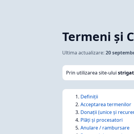
Skip
to
content
Termeni și C
Ultima actualizare:
20 septembr
Prin utilizarea site-ului
striga
Definiții
Acceptarea termenilor
Donații (unice și recure
Plăți și procesatori
Anulare / rambursare