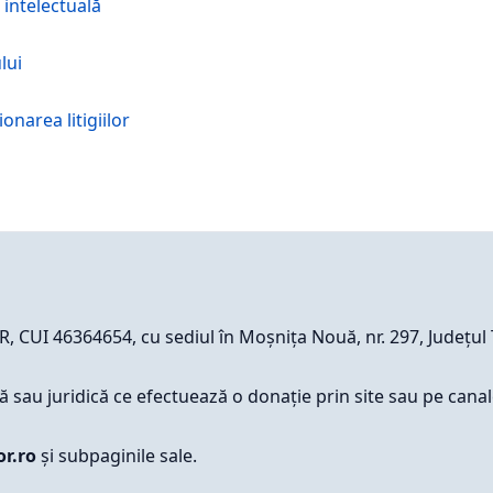
 intelectuală
lui
onarea litigiilor
CUI 46364654, cu sediul în Moșnița Nouă, nr. 297, Județul 
 sau juridică ce efectuează o donație prin site sau pe canal
or.ro
și subpaginile sale.