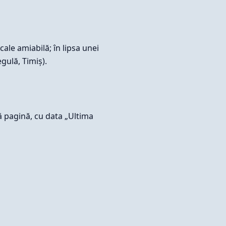
cale amiabilă; în lipsa unei
gulă, Timiș).
ă pagină, cu data „Ultima