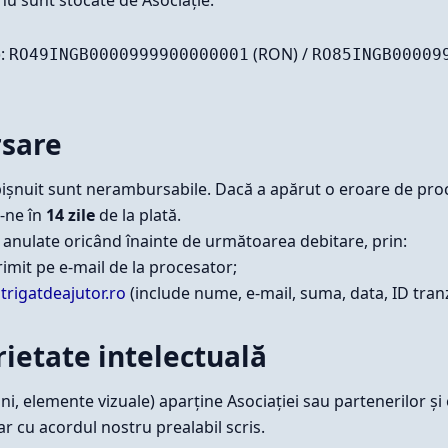
):
(RON) /
RO49INGB0000999900000001
RO85INGB00009
rsare
șnuit sunt nerambursabile. Dacă a apărut o eroare de proc
-ne în
14 zile
de la plată.
i anulate oricând înainte de următoarea debitare, prin:
rimit pe e-mail de la procesator;
trigatdeajutor.ro
(include nume, e-mail, suma, data, ID tranz
ietate intelectuală
ini, elemente vizuale) aparține Asociației sau partenerilor și
 cu acordul nostru prealabil scris.