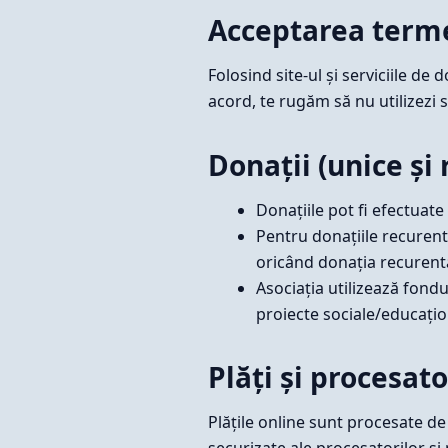
Acceptarea term
Folosind site-ul și serviciile de
acord, te rugăm să nu utilizezi si
Donații (unice și
Donațiile pot fi efectuate
Pentru donațiile recurente
oricând donația recurentă
Asociația utilizează fondu
proiecte sociale/educați
Plăți și procesato
Plățile online sunt procesate de
securizate ale procesatorilor și