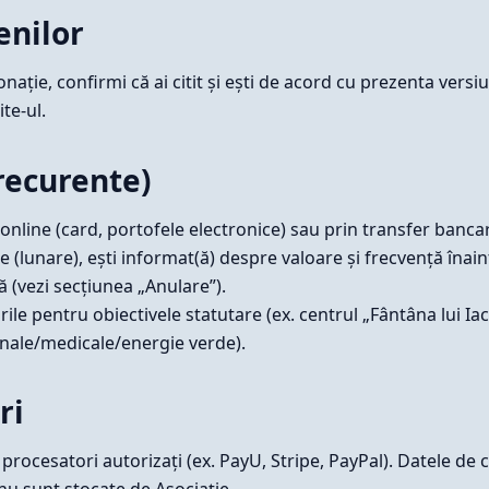
enilor
 donație, confirmi că ai citit și ești de acord cu prezenta vers
te-ul.
 recurente)
 online (card, portofele electronice) sau prin transfer bancar
 (lunare), ești informat(ă) despre valoare și frecvență înai
 (vezi secțiunea „Anulare”).
rile pentru obiectivele statutare (ex. centrul „Fântâna lui Ia
onale/medicale/energie verde).
ri
 procesatori autorizați (ex. PayU, Stripe, PayPal). Datele de
 nu sunt stocate de Asociație.