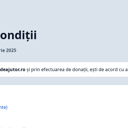
ondiții
ie 2025
tdeajutor.ro
și prin efectuarea de donații, ești de acord cu a
nte)