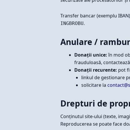
Transfer bancar (exemplu IBAN
.
INGBROBU
Anulare / rambu
Donații unice:
în mod obi
frauduloasă, contactează
Donații recurente:
pot f
linkul de gestionare p
solicitare la
contact@s
Drepturi de propr
Conținutul site-ului (texte, imag
Reproducerea se poate face doar