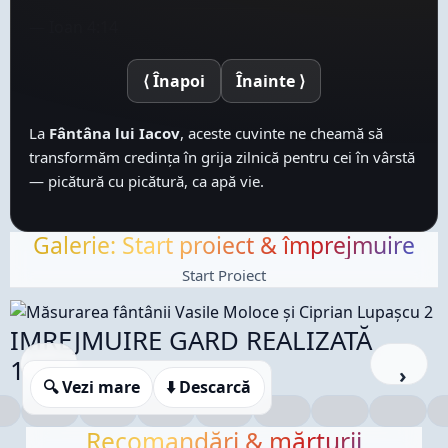
⟨ Înapoi
Înainte ⟩
La
Fântâna lui Iacov
, aceste cuvinte ne cheamă să
transformăm credința în grija zilnică pentru cei în vârstă
— picătură cu picătură, ca apă vie.
Galerie: Start proiect & împrejmuire
Start Proiect
IMREJMUIRE GARD REALIZATĂ
‹
›
100%
🔍 Vezi mare
⬇️ Descarcă
Recomandări & mărturii