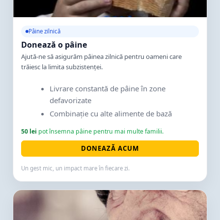
Pâine zilnică
Donează o pâine
Ajută-ne să asigurăm pâinea zilnică pentru oameni care
trăiesc la limita subzistenței.
Livrare constantă de pâine în zone
defavorizate
Combinație cu alte alimente de bază
50 lei
pot însemna pâine pentru mai multe familii.
DONEAZĂ ACUM
Un gest mic, un impact mare în fiecare zi.