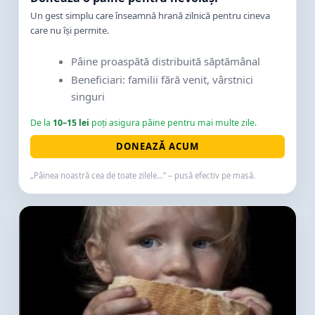
Un gest simplu care înseamnă hrană zilnică pentru cineva
care nu își permite.
Pâine proaspătă distribuită săptămânal
Beneficiari: familii fără venit, vârstnici
singuri
De la
10–15 lei
poți asigura pâine pentru mai multe zile.
DONEAZĂ ACUM
„Pâinea noastră cea de toate zilele...” – pusă efectiv pe masă.