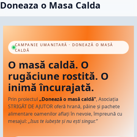
Doneaza o Masa Calda
Skip
to
content
CAMPANIE UMANITARĂ · DONEAZĂ O MASĂ
CALDĂ
O masă caldă. O
rugăciune rostită. O
inimă încurajată.
Prin proiectul
„Donează o masă caldă”
, Asociația
STRIGĂT DE AJUTOR oferă hrană, pâine și pachete
alimentare oamenilor aflați în nevoie, împreună cu
mesajul:
„Isus te iubește și nu ești singur.”