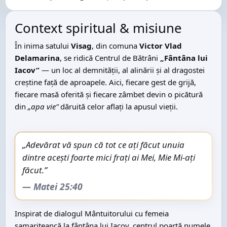
Context spiritual & misiune
În inima satului
Visag
, din comuna
Victor Vlad
Delamarina
, se ridică Centrul de Bătrâni
„Fântâna lui
Iacov”
— un loc al demnității, al alinării și al dragostei
creștine față de aproapele. Aici, fiecare gest de grijă,
fiecare masă oferită și fiecare zâmbet devin o picătură
din
„apa vie”
dăruită celor aflați la apusul vieții.
„Adevărat vă spun că tot ce ați făcut unuia
dintre acești foarte mici frați ai Mei, Mie Mi-ați
făcut.”
— Matei 25:40
Inspirat de dialogul Mântuitorului cu femeia
samariteancă la fântâna lui Iacov, centrul poartă numele