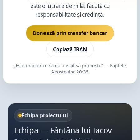
este o lucrare de milă, făcută cu
responsabilitate și credință.
Donează prin transfer bancar
Copiază IBAN
„Este mai ferice să dai decât să primești.” — Faptele
Apostolilor 20:35
Echipa proiectului
Echipă
Echipa — Fântâna lui Iacov
CEO ONG & Responsabil proiect —
Ciprian L.
Oameni care duc proiectul înainte.