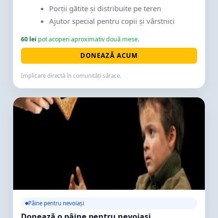
Porții gătite și distribuite pe teren
Ajutor special pentru copii și vârstnici
60 lei
pot acoperi aproximativ două mese.
DONEAZĂ ACUM
Implicare directă în comunități sărace.
Pâine pentru nevoiași
Donează o pâine pentru nevoiași