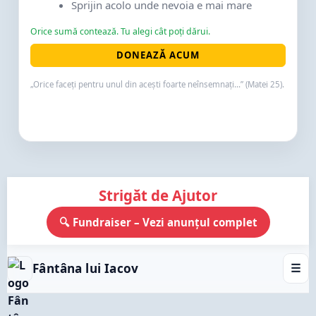
Sprijin acolo unde nevoia e mai mare
Orice sumă contează. Tu alegi cât poți dărui.
DONEAZĂ ACUM
„Orice faceți pentru unul din acești foarte neînsemnați...” (Matei 25).
Strigăt de Ajutor
🔍 Fundraiser – Vezi anunțul complet
Fântâna lui Iacov
☰