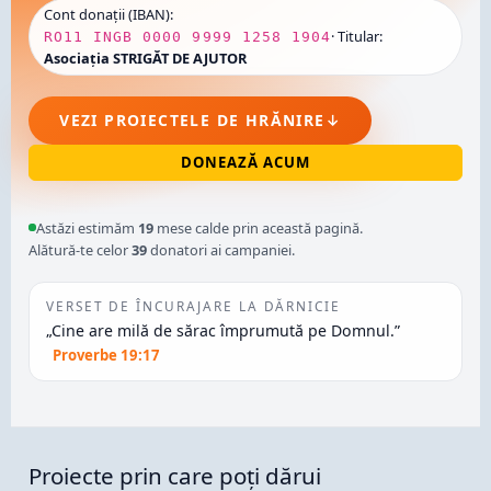
Cont donații (IBAN):
· Titular:
RO11 INGB 0000 9999 1258 1904
Asociația STRIGĂT DE AJUTOR
VEZI PROIECTELE DE HRĂNIRE
↓
DONEAZĂ ACUM
Astăzi estimăm
19
mese calde prin această pagină.
Alătură-te celor
39
donatori ai campaniei.
VERSET DE ÎNCURAJARE LA DĂRNICIE
„Cine are milă de sărac împrumută pe Domnul.”
Proverbe 19:17
Proiecte prin care poți dărui