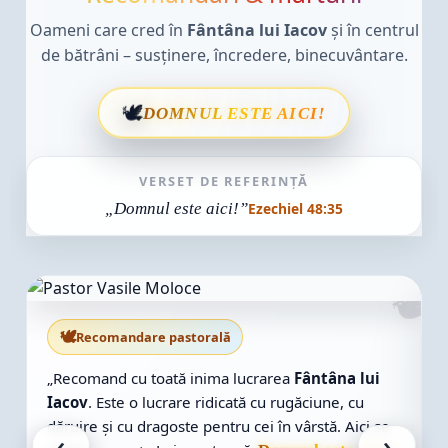
Oameni care cred în
Fântâna lui Iacov
și în centrul
de bătrâni – susținere, încredere, binecuvântare.
🕊
DOMNUL ESTE AICI!
VERSET DE REFERINȚĂ
„Domnul este aici!”
Ezechiel 48:35
🕊
Coordonator Proiect
tâna lui
une, cu
„La Fântâna lui Iacov nu construim doar ziduri, 
tă. Aici se
un loc unde bătrânii să fie văzuți, ascultați și iubi
‹
›