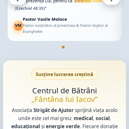
ste aici!
Este o lucrare în care se împletesc grija,
rugăciunea și responsabilitatea față de fiecare
suflet.”
ujitor al
Ciprian Lupașcu
CL
Coordonator Proiect
Susține lucrarea creștină
Centrul de Bătrâni
„Fântâna lui Iacov”
Asociația
Strigăt de Ajutor
sprijină viața acolo
unde este cel mai greu:
medical
,
social
,
educațional
și
energie verde
. Fiecare donație