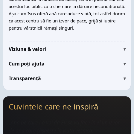
acestui loc biblic ca o chemare la dăruire necondiționată.
Așa cum Isus oferă apă care aduce viață, tot astfel dorim
ca acest centru să fie un izvor de pace, grijă și iubire
pentru vârstnicii rămași singuri.
Viziune & valori
▾
Cum poți ajuta
▾
Transparență
▾
Cuvintele care ne inspiră
„Fericiți cei milostivi, căci ei vor avea parte de milă.”
— Matei 5:7