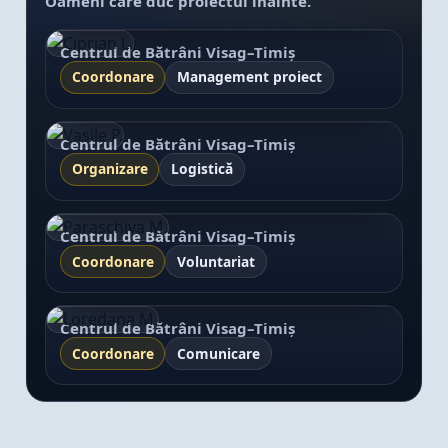
Echipă
Centrul de Bătrâni Visag–Timiș
Secretar & Coordonator proiect —
Coordonare
Management proiect
Vasile P.
Centrul de Bătrâni Visag–Timiș
Echipă
Organizare
Logistică
Coordonator — Paraschiva M.
Centrul de Bătrâni Visag–Timiș
Echipă
Coordonare
Voluntariat
Vicepreședinte — Loredana M.
Centrul de Bătrâni Visag–Timiș
Coordonare
Comunicare